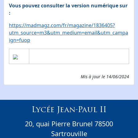
Vous pouvez consulter la version numérique sur
:
https://madmagz.com/fr/magazine/1836405?
utm_source=m3&utm_medium=email&utm_campa
ign=fuop
Mis à jour le
14/06/2024
Lycée Jean-Paul II
20, quai Pierre Brunel 78500
Sartrouville