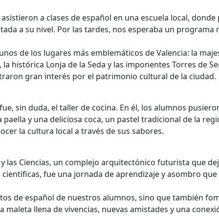
sistieron a clases de español en una escuela local, dond
ada a su nivel. Por las tardes, nos esperaba un programa re
nos de los lugares más emblemáticos de Valencia: la majest
 la histórica Lonja de la Seda y las imponentes Torres de S
raron gran interés por el patrimonio cultural de la ciudad.
 sin duda, el taller de cocina. En él, los alumnos pusier
la paella y una deliciosa coca, un pastel tradicional de la re
ocer la cultura local a través de sus sabores.
 y las Ciencias, un complejo arquitectónico futurista que d
nes científicas, fue una jornada de aprendizaje y asombro 
entos de español de nuestros alumnos, sino que también fo
 la maleta llena de vivencias, nuevas amistades y una conex